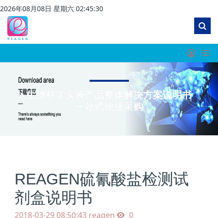
2026
年
08
月
08
日 星期
六
02
:
45
:
30
生物科学实验产品整体解决方案说明书
一站式便捷采购
REAGEN硫氰酸盐检测试
剂盒说明书
2018-03-29 08:50:43
reagen
0