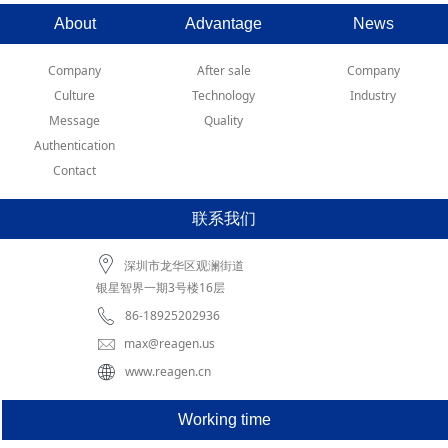
About
Advantage
News
Company
After sale
Company
Culture
Technology
Industry
Message
Quality
Authentication
Contact
联系我们
深圳市龙华区观澜街道
银星智界一期3号楼16层
86-18925202936
max@reagen.us
www.reagen.cn
Working time