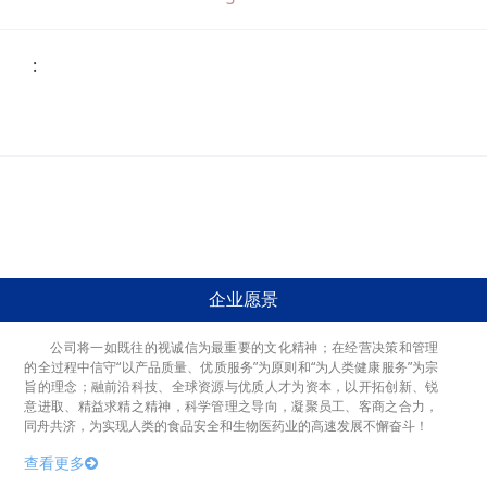
:
立即下载
企业愿景
公司将一如既往的视诚信为最重要的文化精神；在经营决策和管理
的全过程中信守“以产品质量、优质服务”为原则和“为人类健康服务”为宗
旨的理念；融前沿科技、全球资源与优质人才为资本，以开拓创新、锐
意进取、精益求精之精神，科学管理之导向，凝聚员工、客商之合力，
同舟共济，为实现人类的食品安全和生物医药业的高速发展不懈奋斗！
查看更多