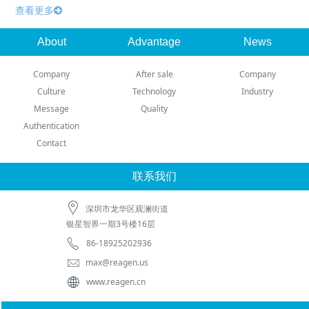
查看更多
About
Advantage
News
Company
After sale
Company
Culture
Technology
Industry
Message
Quality
Authentication
Contact
联系我们
深圳市龙华区观澜街道
银星智界一期3号楼16层
86-18925202936
max@reagen.us
www.reagen.cn