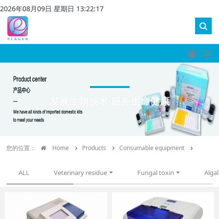
2026
年
08
月
09
日 星期
日
13
:
22
:
17
发展生物技术 服务生命健康
您的位置：
Home
Products
Consumable equipment
ALL
Veterinary residue
Fungal toxin
Algal