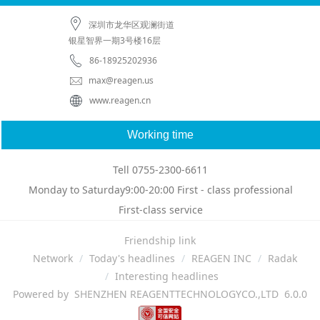
深圳市龙华区观澜街道
银星智界一期3号楼16层
86-18925202936
max@reagen.us
www.reagen.cn
Working time
Tell 0755-2300-6611
Monday to Saturday9:00-20:00 First - class professional
First-class service
Friendship link
Network
Today's headlines
REAGEN INC
Radak
Interesting headlines
Powered by SHENZHEN REAGENTTECHNOLOGYCO.,LTD 6.0.0