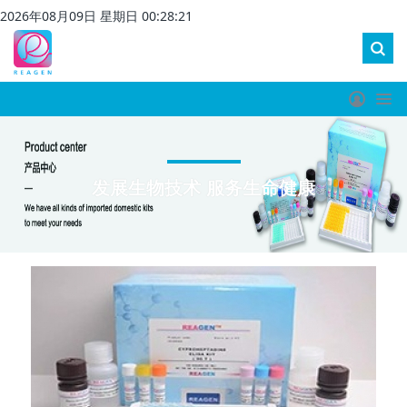
2026
年
08
月
09
日 星期
日
00
:
28
:
22
发展生物技术 服务生命健康