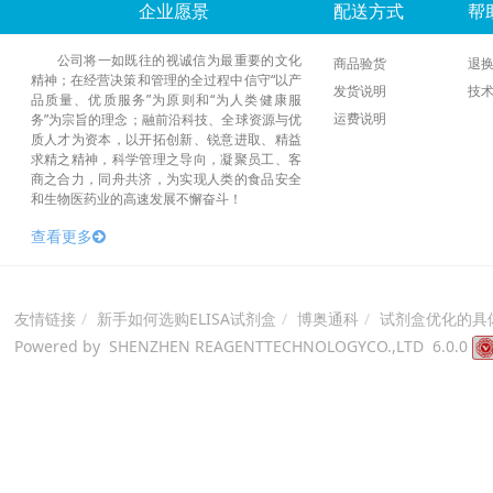
企业愿景
配送方式
帮
公司将一如既往的视诚信为最重要的文化
商品验货
退
精神；在经营决策和管理的全过程中信守“以产
发货说明
技
品质量、优质服务”为原则和“为人类健康服
运费说明
务”为宗旨的理念；融前沿科技、全球资源与优
质人才为资本，以开拓创新、锐意进取、精益
求精之精神，科学管理之导向，凝聚员工、客
商之合力，同舟共济，为实现人类的食品安全
和生物医药业的高速发展不懈奋斗！
查看更多
友情链接
新手如何选购ELISA试剂盒
博奥通科
试剂盒优化的具
Powered by SHENZHEN REAGENTTECHNOLOGYCO.,LTD 6.0.0