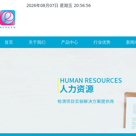
2026
年
08
月
07
日 星期
五
20
:
56
:
56
首页
关于我们
产品中心
行业优势
新闻