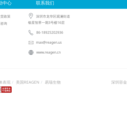
助中心
联系我们
换货政策
深圳市龙华区观澜街道
银星智界一期3号楼16层
术咨询
86-18925202936
max@reagen.us
www.reagen.cn
体表现
美国REAGEN
易瑞生物
深圳容金