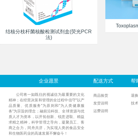
Toxoplasm
结核分枝杆菌核酸检测试剂盒(荧光PCR
法)
企业愿景
配送方式
帮
公司将一如既往的视诚信为最重要的文化
商品验货
退
精神；在经营决策和管理的全过程中信守“以产
发货说明
技
品质量、优质服务”为原则和“为人类健康服
运费说明
务”为宗旨的理念；融前沿科技、全球资源与优
质人才为资本，以开拓创新、锐意进取、精益
求精之精神，科学管理之导向，凝聚员工、客
商之合力，同舟共济，为实现人类的食品安全
和生物医药业的高速发展不懈奋斗！