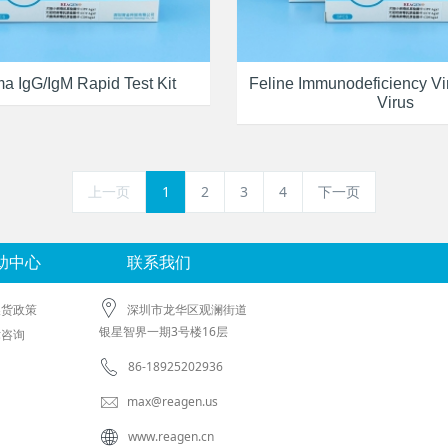
a IgG/IgM Rapid Test Kit
Feline Immunodeficiency V
Virus
上一页
1
2
3
4
下一页
助中心
联系我们
换货政策
深圳市龙华区观澜街道
银星智界一期3号楼16层
术咨询
86-18925202936
max@reagen.us
www.reagen.cn