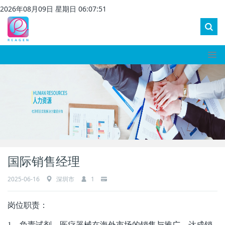
2026
年
08
月
09
日 星期
日
06
:
07
:
51
国际销售经理
2025-06-16
深圳市
1
岗位职责：
1
、负责试剂、医疗器械在海外市场的销售与推广，达成销