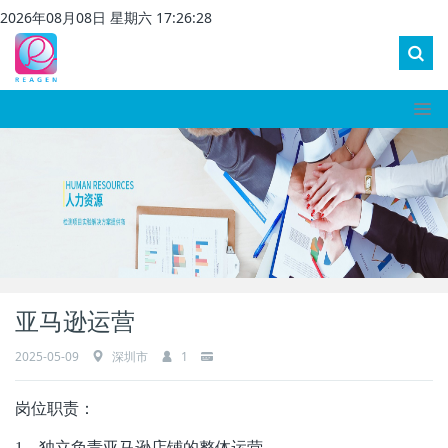
2026
年
08
月
08
日 星期
六
17
:
26
:
28
亚马逊运营
2025-05-09
深圳市
1
岗位职责：
1
、独立负责亚马逊店铺的整体运营