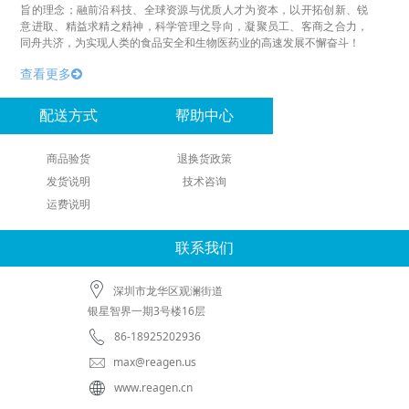
旨的理念；融前沿科技、全球资源与优质人才为资本，以开拓创新、锐
意进取、精益求精之精神，科学管理之导向，凝聚员工、客商之合力，
同舟共济，为实现人类的食品安全和生物医药业的高速发展不懈奋斗！
查看更多
配送方式
帮助中心
商品验货
退换货政策
发货说明
技术咨询
运费说明
联系我们
深圳市龙华区观澜街道
银星智界一期3号楼16层
86-18925202936
max@reagen.us
www.reagen.cn