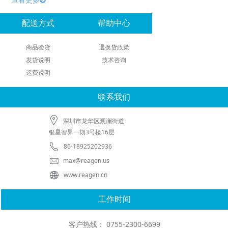
配送方式
帮助中心
商品验货
退换货政策
发货说明
技术咨询
运费说明
联系我们
深圳市龙华区观澜街道
银星智界一期3号楼16层
86-18925202936
max@reagen.us
www.reagen.cn
工作时间
客户热线： 0755-2300-6699