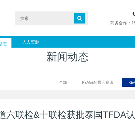
商务合作：1890
动态
人力资源
新闻动态
全部
REAGEN 展会资讯
RE
六联检&十联检获批泰国TFDA