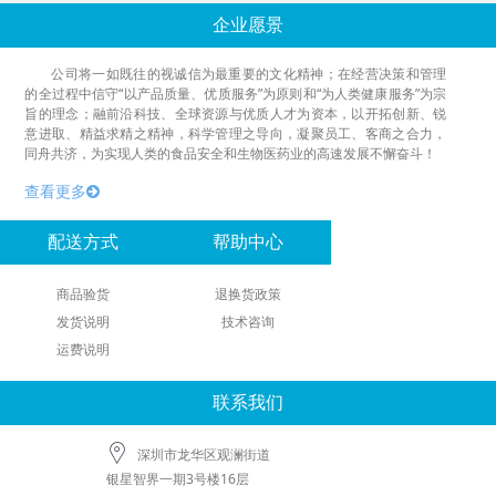
企业愿景
公司将一如既往的视诚信为最重要的文化精神；在经营决策和管理
的全过程中信守“以产品质量、优质服务”为原则和“为人类健康服务”为宗
旨的理念；融前沿科技、全球资源与优质人才为资本，以开拓创新、锐
意进取、精益求精之精神，科学管理之导向，凝聚员工、客商之合力，
同舟共济，为实现人类的食品安全和生物医药业的高速发展不懈奋斗！
查看更多
配送方式
帮助中心
商品验货
退换货政策
发货说明
技术咨询
运费说明
联系我们
深圳市龙华区观澜街道
银星智界一期3号楼16层