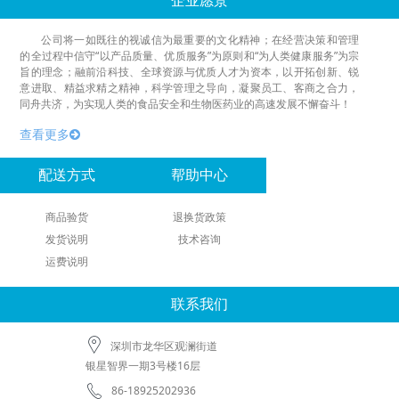
企业愿景
公司将一如既往的视诚信为最重要的文化精神；在经营决策和管理
的全过程中信守“以产品质量、优质服务”为原则和“为人类健康服务”为宗
旨的理念；融前沿科技、全球资源与优质人才为资本，以开拓创新、锐
意进取、精益求精之精神，科学管理之导向，凝聚员工、客商之合力，
同舟共济，为实现人类的食品安全和生物医药业的高速发展不懈奋斗！
查看更多
配送方式
帮助中心
商品验货
退换货政策
发货说明
技术咨询
运费说明
联系我们
深圳市龙华区观澜街道
银星智界一期3号楼16层
86-18925202936