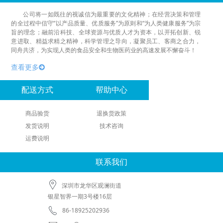
公司将一如既往的视诚信为最重要的文化精神；在经营决策和管理
的全过程中信守“以产品质量、优质服务”为原则和“为人类健康服务”为宗
旨的理念；融前沿科技、全球资源与优质人才为资本，以开拓创新、锐
意进取、精益求精之精神，科学管理之导向，凝聚员工、客商之合力，
同舟共济，为实现人类的食品安全和生物医药业的高速发展不懈奋斗！
查看更多
配送方式
帮助中心
商品验货
退换货政策
发货说明
技术咨询
运费说明
联系我们
深圳市龙华区观澜街道
银星智界一期3号楼16层
86-18925202936