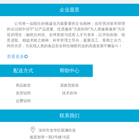
企业愿景
公司将一如既往的视诚信为最重要的文化精神；在经营决策和管理
的全过程中信守“以产品质量、优质服务”为原则和“为人类健康服务”为宗
旨的理念；融前沿科技、全球资源与优质人才为资本，以开拓创新、锐
意进取、精益求精之精神，科学管理之导向，凝聚员工、客商之合力，
同舟共济，为实现人类的食品安全和生物医药业的高速发展不懈奋斗！
查看更多
配送方式
帮助中心
商品验货
退换货政策
发货说明
技术咨询
运费说明
联系我们
深圳市龙华区观澜街道
银星智界一期3号楼16层