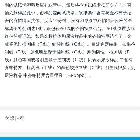
明的试纸卡塑料反应孔或管中。然后将检测试纸卡按箭头方向垂直
插入到样品孔中，使样品流向试纸条。试纸条中含有与金标离子结
合的齐帕特罗抗体。反应10分钟，没有和尿液中齐帕特罗反应的金
标离子将会到达T线，跟包被在T线的齐帕特罗结合。在T线位置形成
红色的标记线。如果金标抗体和尿液样品中的齐帕特罗结合了，金
标将流过检测线（T-线）到控制线（C-线）。目测判定结果，如果检
测线（T-线）颜色明显深于控制线（C-线）则为阴性。检测线（T-
线）颜色等同或者明显弱于控制线（C-线）则表示尿液样品 中含有
齐帕特罗。检测线（T-线）的颜色较控制线（C-线）明显浅很多，则
尿液样品 中齐帕特罗含量很高（≥3-5ppb）。
为您推荐