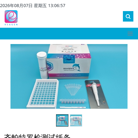
2026
年
08
月
07
日 星期
五
13
:
06
:
57
齐帕特罗检测试纸条