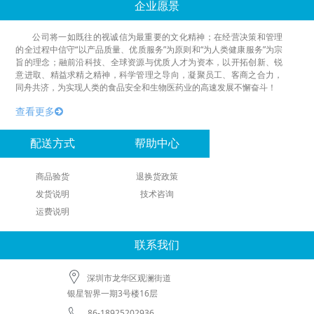
企业愿景
公司将一如既往的视诚信为最重要的文化精神；在经营决策和管理
的全过程中信守“以产品质量、优质服务”为原则和“为人类健康服务”为宗
旨的理念；融前沿科技、全球资源与优质人才为资本，以开拓创新、锐
意进取、精益求精之精神，科学管理之导向，凝聚员工、客商之合力，
同舟共济，为实现人类的食品安全和生物医药业的高速发展不懈奋斗！
查看更多
配送方式
帮助中心
商品验货
退换货政策
发货说明
技术咨询
运费说明
联系我们
深圳市龙华区观澜街道
银星智界一期3号楼16层
86-18925202936