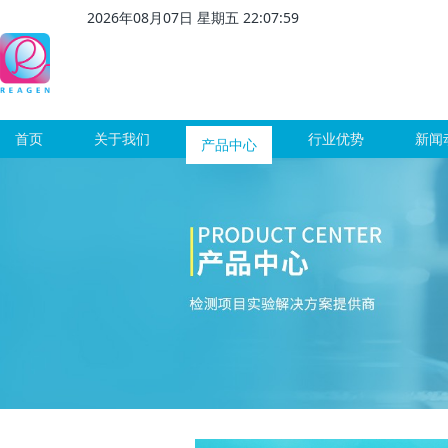
2026
年
08
月
07
日 星期
五
22
:
08
:
01
首页
关于我们
产品中心
行业优势
新闻