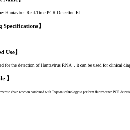
e: Hantavirus Real-Time PCR Detection Kit
 Specifications
】
ed Use
】
used for the detection of Hantavirus RNA
，
it can be used for clinical di
ple
】
lymerase chain reaction combined with Taqman technology to perform fluorescence PCR detection