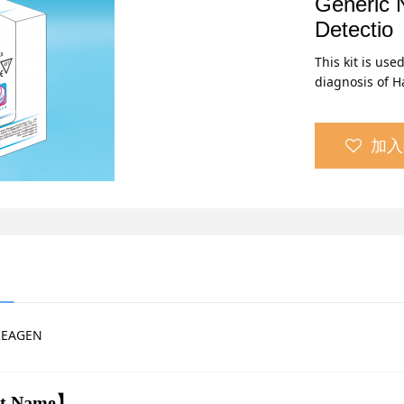
Generic 
Detectio
This kit is use
diagnosis of H
加入
EAGEN
t Name
】