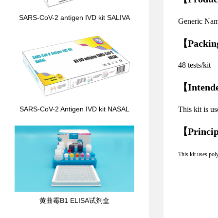
SARS-CoV-2 antigen IVD kit SALIVA
Generic Nam
【
Packing
48 tests/kit
【
Intend
This kit is 
SARS-CoV-2 Antigen IVD kit NASAL
【
Princi
This kit uses po
黄曲霉B1 ELISA试剂盒