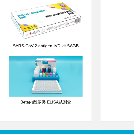
SARS-CoV-2 antigen IVD kit SWAB
Beta内酰胺类 ELISA试剂盒