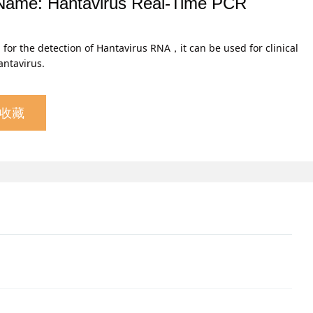
Name: Hantavirus Real-Time PCR
d for the detection of Hantavirus RNA，it can be used for clinical
antavirus.
收藏