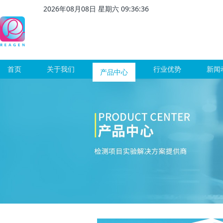
2026
年
08
月
08
日 星期
六
09
:
36
:
37
首页
关于我们
产品中心
行业优势
新闻