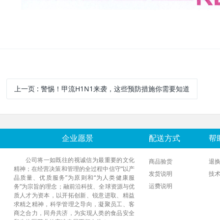
上一页
: 警惕！甲流H1N1来袭，这些预防措施你需要知道
企业愿景
配送方式
帮
公司将一如既往的视诚信为最重要的文化
商品验货
退
精神；在经营决策和管理的全过程中信守“以产
发货说明
技
品质量、优质服务”为原则和“为人类健康服
运费说明
务”为宗旨的理念；融前沿科技、全球资源与优
质人才为资本，以开拓创新、锐意进取、精益
求精之精神，科学管理之导向，凝聚员工、客
商之合力，同舟共济，为实现人类的食品安全