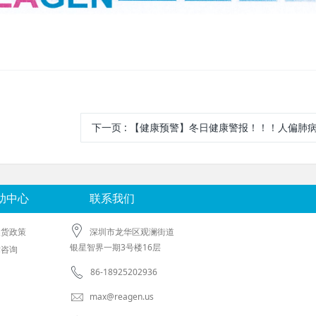
下一页
: 【健康预警】冬日健康警报！！！人偏肺病
助中心
联系我们
换货政策
深圳市龙华区观澜街道
银星智界一期3号楼16层
术咨询
86-18925202936
max@reagen.us