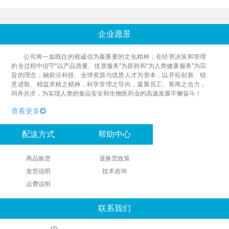
企业愿景
公司将一如既往的视诚信为最重要的文化精神；在经营决策和管理
的全过程中信守“以产品质量、优质服务”为原则和“为人类健康服务”为宗
旨的理念；融前沿科技、全球资源与优质人才为资本，以开拓创新、锐
意进取、精益求精之精神，科学管理之导向，凝聚员工、客商之合力，
同舟共济，为实现人类的食品安全和生物医药业的高速发展不懈奋斗！
查看更多
配送方式
帮助中心
商品验货
退换货政策
发货说明
技术咨询
运费说明
联系我们