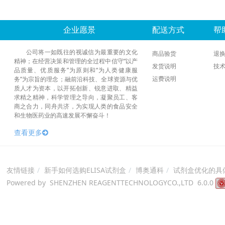
企业愿景
配送方式
帮
公司将一如既往的视诚信为最重要的文化
商品验货
退
精神；在经营决策和管理的全过程中信守“以产
发货说明
技
品质量、优质服务”为原则和“为人类健康服
运费说明
务”为宗旨的理念；融前沿科技、全球资源与优
质人才为资本，以开拓创新、锐意进取、精益
求精之精神，科学管理之导向，凝聚员工、客
商之合力，同舟共济，为实现人类的食品安全
和生物医药业的高速发展不懈奋斗！
查看更多
友情链接
新手如何选购ELISA试剂盒
博奥通科
试剂盒优化的具
Powered by SHENZHEN REAGENTTECHNOLOGYCO.,LTD 6.0.0