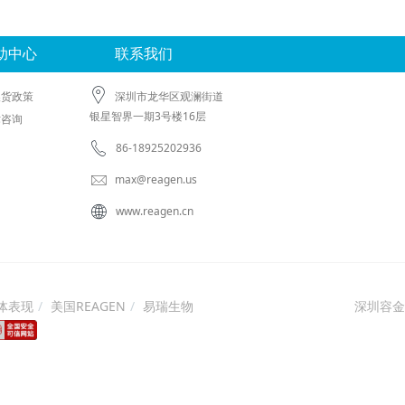
助中心
联系我们
换货政策
深圳市龙华区观澜街道
银星智界一期3号楼16层
术咨询
86-18925202936
max@reagen.us
www.reagen.cn
体表现
美国REAGEN
易瑞生物
深圳容金